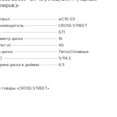
лиров.)»
тикул
wC16-03
оизводитель
CROSS STREET
A
67.1
аметр диска
16
лет et
46
п диска
ЛегкоСплавные
D
5/114,3
рина диска в дюймах
6,5
е товары «CROSS STREET»