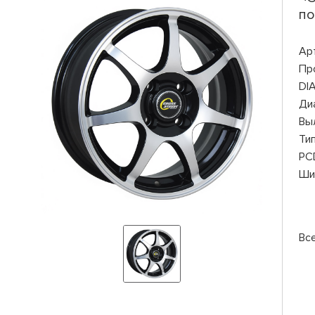
по
Ар
Пр
DI
Ди
Вы
Ти
PC
Ши
Вс