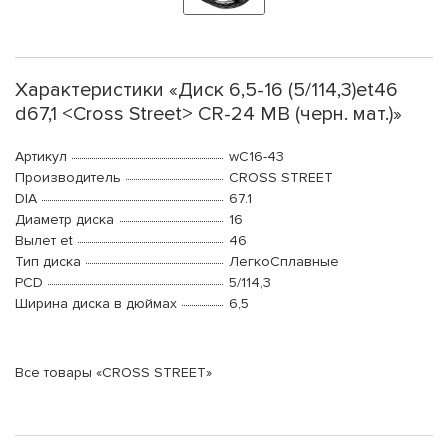
Характеристики «Диск 6,5-16 (5/114,3)et46
d67,1 <Cross Street> CR-24 MB (черн. мат.)»
Артикул
wC16-43
Производитель
CROSS STREET
DIA
67.1
Диаметр диска
16
Вылет et
46
Тип диска
ЛегкоСплавные
PCD
5/114,3
Ширина диска в дюймах
6,5
Все товары «CROSS STREET»