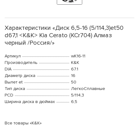
Характеристики «Диск 6,5-16 (5/114,3)et50
d67,1 <K&K> Kia Cerato (КСr704) Алмаз
черный /Россия/»
Артикул
wK16-11
Производитель
K&K
DIA
67.1
Диаметр диска
16
Вылет et
50
Тип диска
ЛегкоСплавные
PCD
5/114,3
Ширина диска в дюймах
6,5
Все товары «K&K»