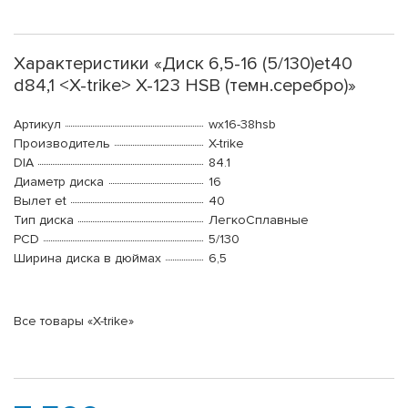
Характеристики «Диск 6,5-16 (5/130)et40
d84,1 <X-trike> X-123 HSB (темн.серебро)»
Артикул
wx16-38hsb
Производитель
X-trike
DIA
84.1
Диаметр диска
16
Вылет et
40
Тип диска
ЛегкоСплавные
PCD
5/130
Ширина диска в дюймах
6,5
Все товары «X-trike»