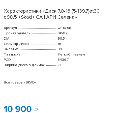
Характеристики «Диск 7,0-16 (5/139,7)et30
d98,5 <Skad> САФАРИ Селена»
Артикул
wS16-58
Производитель
SKAD
DIA
98.5
Диаметр диска
16
Вылет et
30
Тип диска
ЛегкоСплавные
PCD
5/139,7
Ширина диска в дюймах
7,0
Все товары «SKAD»
10 900