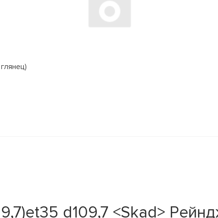
 глянец)
39,7)et35 d109,7 <Skad> Рейн