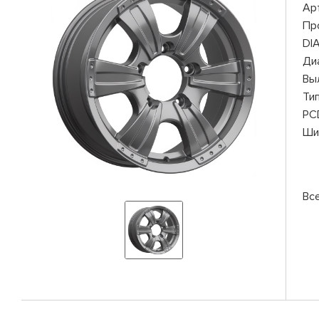
Ар
Пр
DI
Ди
Вы
Ти
PC
Ши
Вс