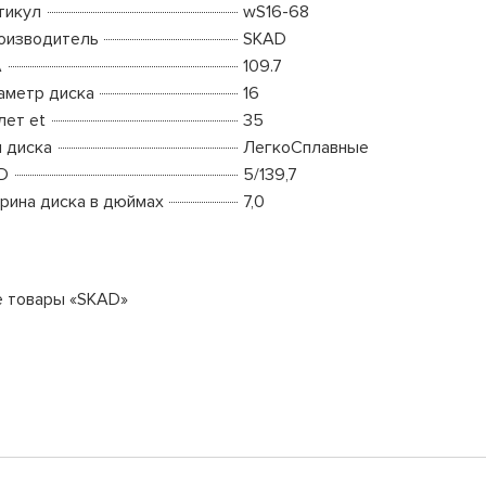
тикул
wS16-68
оизводитель
SKAD
A
109.7
аметр диска
16
лет et
35
п диска
ЛегкоСплавные
D
5/139,7
рина диска в дюймах
7,0
е товары «SKAD»