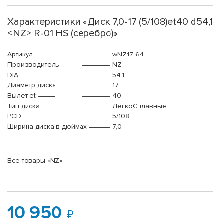
Характеристики «Диск 7,0-17 (5/108)et40 d54,1
<NZ> R-01 HS (серебро)»
Артикул
wNZ17-64
Производитель
NZ
DIA
54.1
Диаметр диска
17
Вылет et
40
Тип диска
ЛегкоСплавные
PCD
5/108
Ширина диска в дюймах
7,0
Все товары «NZ»
10 950