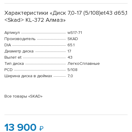
Характеристики «Диск 7,0-17 (5/108)et43 d65,1
<Skad> KL-372 Алмаз»
Артикул
wS17-71
Производитель
SKAD
DIA
65.1
Диаметр диска
17
Вылет et
43
Тип диска
ЛегкоСплавные
PCD
5/108
Ширина диска в дюймах
7,0
Все товары «SKAD»
13 900