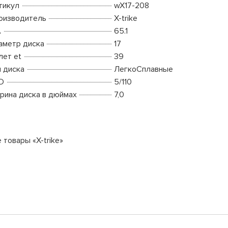
тикул
wX17-208
оизводитель
X-trike
A
65.1
аметр диска
17
лет et
39
п диска
ЛегкоСплавные
D
5/110
рина диска в дюймах
7,0
 товары «X-trike»