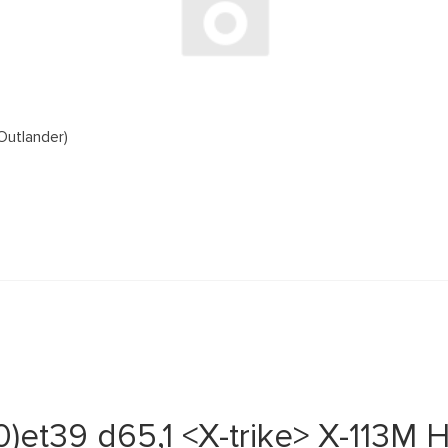
Outlander)
0)et39 d65,1 <X-trike> X-113M