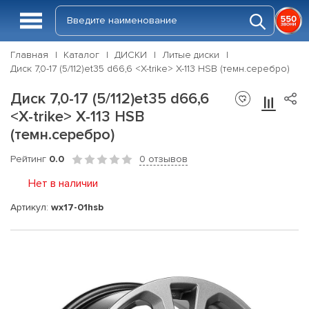
Главная
Каталог
ДИСКИ
Литые диски
Диск 7,0-17 (5/112)et35 d66,6 <X-trike> X-113 HSB (темн.серебро)
Диск 7,0-17 (5/112)et35 d66,6
<X-trike> X-113 HSB
(темн.серебро)
Рейтинг
0.0
0 отзывов
Нет в наличии
Артикул:
wx17-01hsb