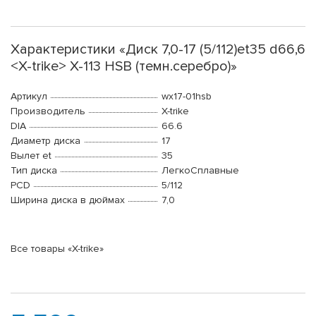
Характеристики «Диск 7,0-17 (5/112)et35 d66,6
<X-trike> X-113 HSB (темн.серебро)»
Артикул
wx17-01hsb
Производитель
X-trike
DIA
66.6
Диаметр диска
17
Вылет et
35
Тип диска
ЛегкоСплавные
PCD
5/112
Ширина диска в дюймах
7,0
Все товары «X-trike»