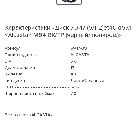
Характеристики «Диск 7,0-17 (5/112)et40 d57,1
<Alcasta> M64 BK/FP (черный/ полиров.)»
Артикул
wA17-39
Производитель
ALCASTA
DIA
57.1
Диаметр диска
17
Вылет et
40
Тип диска
ЛегкоСплавные
PCD
5/112
Ширина диска в дюймах
7,0
Все товары «ALCASTA»