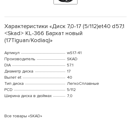
Характеристики «Диск 7,0-17 (5/112)et40 d57,1
<Skad> KL-366 Бархат новый
(17Tiguan/Kodiaq)»
Артикул
wS17-41
Производитель
SKAD
DIA
57.1
Диаметр диска
17
Вылет et
40
Тип диска
ЛегкоСплавные
PCD
5/112
Ширина диска в дюймах
7,0
Все товары «SKAD»