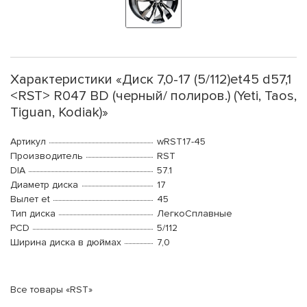
Характеристики «Диск 7,0-17 (5/112)et45 d57,1
<RST> R047 BD (черный/ полиров.) (Yeti, Taos,
Tiguan, Kodiak)»
Артикул
wRST17-45
Производитель
RST
DIA
57.1
Диаметр диска
17
Вылет et
45
Тип диска
ЛегкоСплавные
PCD
5/112
Ширина диска в дюймах
7,0
Все товары «RST»