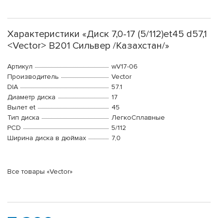
Характеристики «Диск 7,0-17 (5/112)et45 d57,1
<Vector> В201 Сильвер /Казахстан/»
Артикул
wV17-06
Производитель
Vector
DIA
57.1
Диаметр диска
17
Вылет et
45
Тип диска
ЛегкоСплавные
PCD
5/112
Ширина диска в дюймах
7,0
Все товары «Vector»