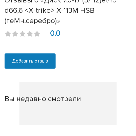
Отзывы о «Диск 7,0-17 (5/112)et45
d66,6 <X-trike> X-113M HSB
(теMн.серебро)»
0.0
Добавить отзыв
Вы недавно смотрели