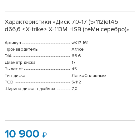
Характеристики «Диск 7,0-17 (5/112)et45
d66,6 <X-trike> X-113M HSB (теMн.серебро)»
Артикул
wX17-161
Производитель
X'trike
DIA
66.6
Диаметр диска
17
Вылет et
45
Тип диска
ЛегкоСплавные
PCD
5/112
Ширина диска в дюймах
7,0
10 900