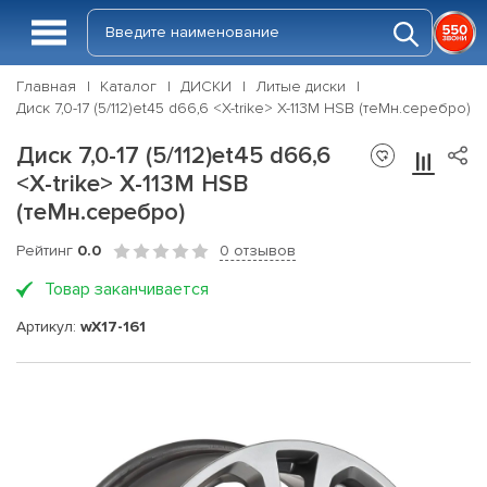
Главная
Каталог
ДИСКИ
Литые диски
Диск 7,0-17 (5/112)et45 d66,6 <X-trike> X-113M HSB (теMн.серебро)
Диск 7,0-17 (5/112)et45 d66,6
<X-trike> X-113M HSB
(теMн.серебро)
Рейтинг
0.0
0 отзывов
Товар заканчивается
Артикул:
wX17-161