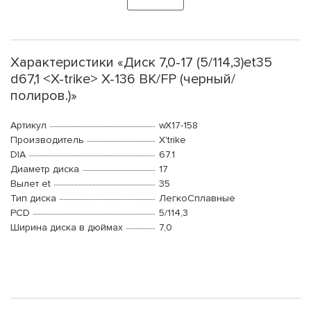
Характеристики «Диск 7,0-17 (5/114,3)et35
d67,1 <X-trike> X-136 BK/FP (черный/
полиров.)»
Артикул
wX17-158
Производитель
X'trike
DIA
67.1
Диаметр диска
17
Вылет et
35
Тип диска
ЛегкоСплавные
PCD
5/114,3
Ширина диска в дюймах
7,0