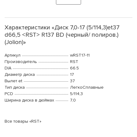
Характеристики «Диск 7,0-17 (5/114,3)et37
d66,5 <RST> R137 BD (черный/ полиров.)
(Jolion)»
Артикул
wRST17-11
Производитель
RST
DIA
66.5
Диаметр диска
17
Вылет et
37
Тип диска
ЛегкоСплавные
PCD
5/114,3
Ширина диска в дюймах
7,0
Все товары «RST»