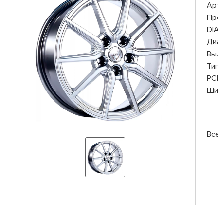
Ар
Пр
DI
Ди
Вы
Ти
PC
Ши
Вс