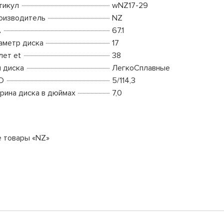
тикул
wNZ17-29
оизводитель
NZ
A
67.1
аметр диска
17
лет et
38
п диска
ЛегкоСплавные
D
5/114,3
рина диска в дюймах
7,0
е товары «NZ»