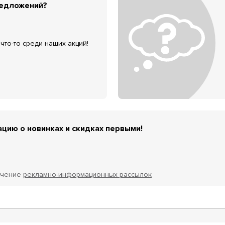
редложений?
что-то среди наших акций!
цию о новинках и скидках первыми!
учение
рекламно-информационных рассылок