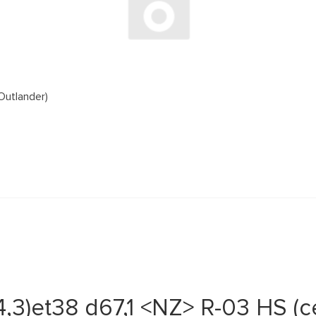
Outlander)
4,3)et38 d67,1 <NZ> R-03 HS (