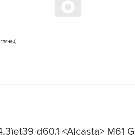
 глянец)
4,3)et39 d60,1 <Alcasta> M61 G