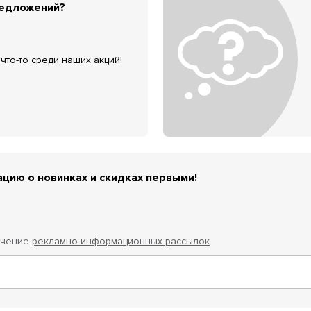
редложений?
что-то среди наших акций!
цию о новинках и скидках первыми!
учение
рекламно-информационных рассылок