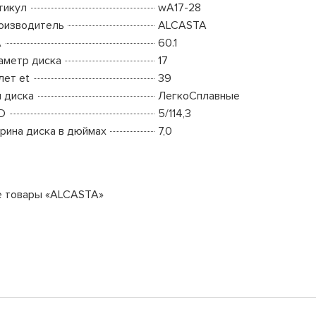
тикул
wA17-28
оизводитель
ALCASTA
A
60.1
аметр диска
17
лет et
39
п диска
ЛегкоСплавные
D
5/114,3
рина диска в дюймах
7,0
е товары «ALCASTA»