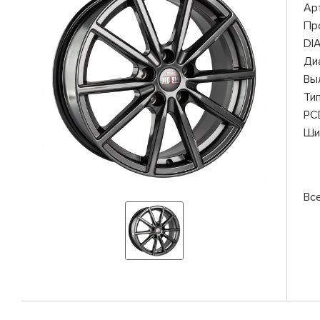
Ар
Пр
DI
Ди
Вы
Ти
PC
Ши
Вс