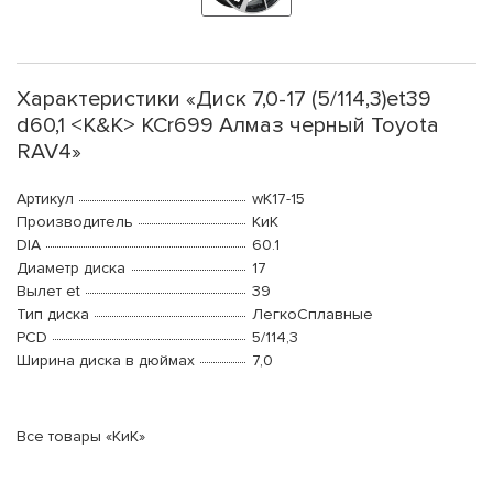
Характеристики «Диск 7,0-17 (5/114,3)et39
d60,1 <K&K> КСr699 Алмаз черный Toyota
RAV4»
Артикул
wK17-15
Производитель
КиК
DIA
60.1
Диаметр диска
17
Вылет et
39
Тип диска
ЛегкоСплавные
PCD
5/114,3
Ширина диска в дюймах
7,0
Все товары «КиК»