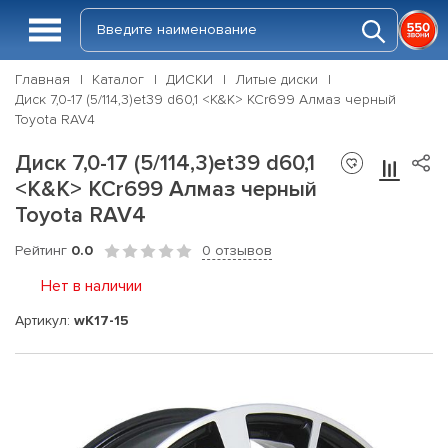
Главная
Каталог
ДИСКИ
Литые диски
Диск 7,0-17 (5/114,3)et39 d60,1 <K&K> КСr699 Алмаз черный
Toyota RAV4
Диск 7,0-17 (5/114,3)et39 d60,1
<K&K> КСr699 Алмаз черный
Toyota RAV4
Рейтинг
0.0
0 отзывов
Нет в наличии
Артикул:
wK17-15