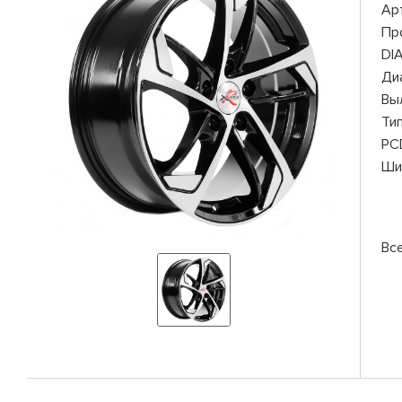
Ар
Пр
DI
Ди
Вы
Ти
PC
Ши
Все