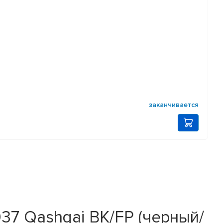
заканчивается
R037 Qashqai BK/FP (черный/