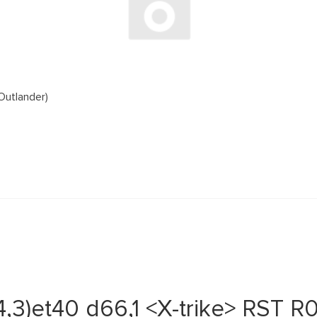
Outlander)
4,3)et40 d66,1 <X-trike> RST 