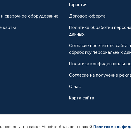
т
Гарантия
 и сварочное оборудование
Договор-оферта
е карты
Политика обработки персон
данных
Согласие посетителя сайта 
обработку персональных да
Политика конфиденциально
Согласие на получение рекл
О нас
Карта сайта
ь ваш опыт на сайте. Узнайте больше в нашей
Политике конфид
-магазин автомобильных товаров Автопрофи.