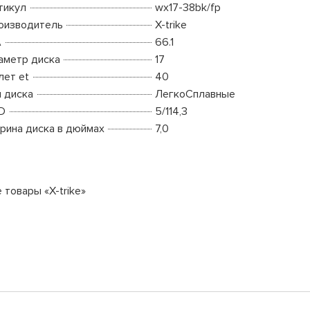
тикул
wx17-38bk/fp
оизводитель
X-trike
A
66.1
аметр диска
17
лет et
40
п диска
ЛегкоСплавные
D
5/114,3
рина диска в дюймах
7,0
 товары «X-trike»