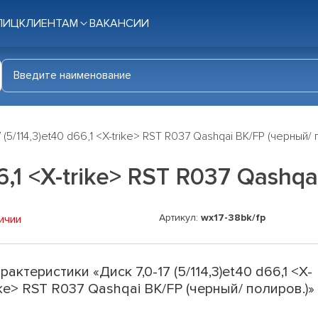
ЛИЦ
КЛИЕНТАМ
ВАКАНСИИ
7 (5/114,3)et40 d66,1 <X-trike> RST R037 Qashqai BK/FP (черный/
66,1 <X-trike> RST R037 Qashq
Артикул:
wx17-38bk/fp
ичии
рактеристики «Диск 7,0-17 (5/114,3)et40 d66,1 <X-
ike> RST R037 Qashqai BK/FP (черный/ полиров.)»