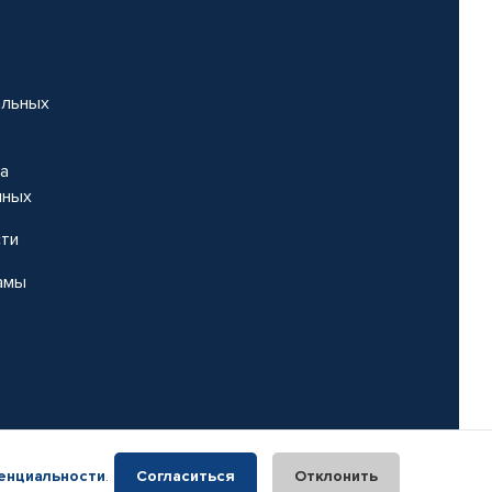
альных
на
нных
сти
амы
енциальности
.
Согласиться
Отклонить