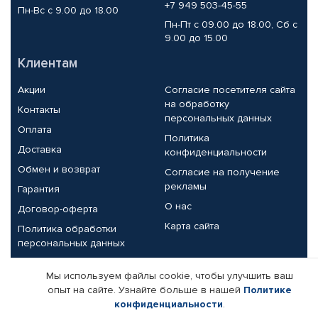
+7 949 503-45-55
Пн-Вс с 9.00 до 18.00
Пн-Пт с 09.00 до 18.00, Сб с
9.00 до 15.00
Клиентам
Акции
Согласие посетителя сайта
на обработку
Контакты
персональных данных
Оплата
Политика
Доставка
конфиденциальности
Обмен и возврат
Согласие на получение
рекламы
Гарантия
О нас
Договор-оферта
Карта сайта
Политика обработки
персональных данных
Партнерам
Мы используем файлы cookie, чтобы улучшить ваш
опыт на сайте. Узнайте больше в нашей
Политике
Корпоративным клиентам
Реквизиты компании
конфиденциальности
.