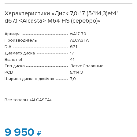
Характеристики «Диск 7,0-17 (5/114,3)et41
d67,1 <Alcasta> M64 HS (серебро)»
Артикул
wA17-70
Производитель
ALCASTA
DIA
67.1
Диаметр диска
17
Вылет et
41
Тип диска
ЛегкоСплавные
PCD
5/114,3
Ширина диска в дюймах
7,0
Все товары «ALCASTA»
9 950