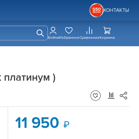
КОНТАКТЫ
Войти
Избранное
Сравнение
Корзина
к платинум )
11 950