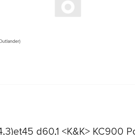
Outlander)
14,3)et45 d60,1 <K&K> КС900 