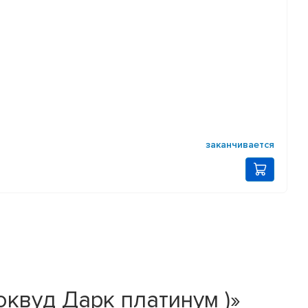
заканчивается
Роквуд Дарк платинум )»