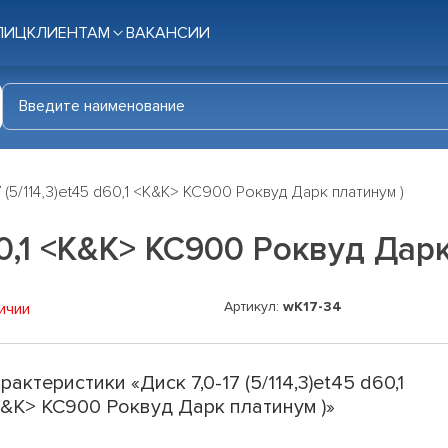
ЛИЦ
КЛИЕНТАМ
ВАКАНСИИ
7 (5/114,3)et45 d60,1 <K&K> КС900 Роквуд Дарк платинум )
d60,1 <K&K> КС900 Роквуд Дар
Артикул:
wK17-34
ичии
рактеристики «Диск 7,0-17 (5/114,3)et45 d60,1
&K> КС900 Роквуд Дарк платинум )»