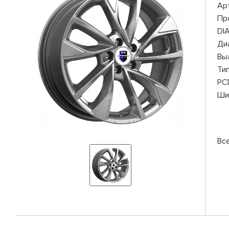
Ар
Пр
DI
Ди
Вы
Ти
PC
Ши
Вс