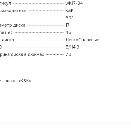
тикул
wK17-34
оизводитель
K&K
A
60.1
аметр диска
17
лет et
45
п диска
ЛегкоСплавные
D
5/114,3
рина диска в дюймах
7,0
е товары «K&K»