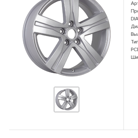
Ар
Пр
DI
Ди
Вы
Ти
PC
Ши