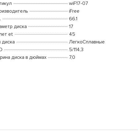
тикул
wiF17-07
оизводитель
iFree
A
66.1
аметр диска
17
лет et
45
п диска
ЛегкоСплавные
D
5/114,3
рина диска в дюймах
7,0