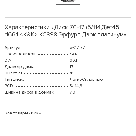
Характеристики «Диск 7,0-17 (5/114,3)et45
d66,1 <K&K> КС898 Эрфурт Дарк платинум»
Артикул
wK17-77
Производитель
K&K
DIA
66.1
Диаметр диска
17
Вылет et
45
Тип диска
ЛегкоСплавные
PCD
5/114,3
Ширина диска в дюймах
7,0
Все товары «K&K»