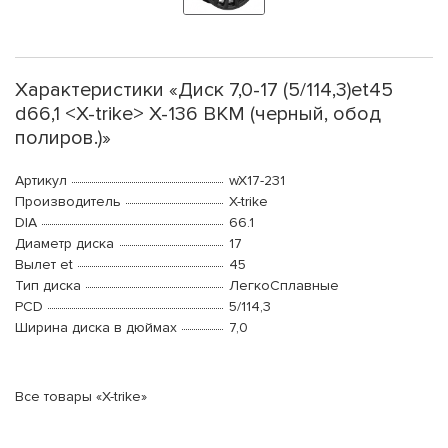
Характеристики «Диск 7,0-17 (5/114,3)et45
d66,1 <X-trike> X-136 BKM (черный, обод
полиров.)»
Артикул
wX17-231
Производитель
X-trike
DIA
66.1
Диаметр диска
17
Вылет et
45
Тип диска
ЛегкоСплавные
PCD
5/114,3
Ширина диска в дюймах
7,0
Все товары «X-trike»