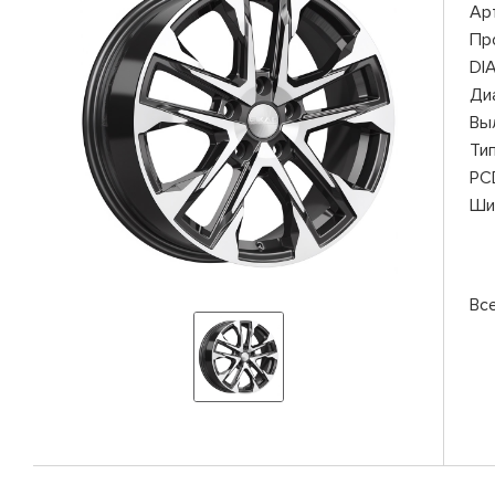
Ар
Пр
DI
Ди
Вы
Ти
PC
Ши
Вс