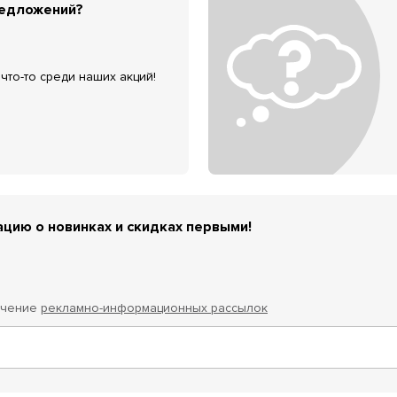
редложений?
что-то среди наших акций!
цию о новинках и скидках первыми!
учение
рекламно-информационных рассылок