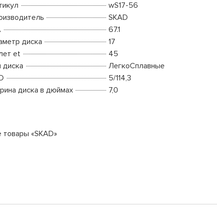
тикул
wS17-56
оизводитель
SKAD
A
67.1
аметр диска
17
лет et
45
п диска
ЛегкоСплавные
D
5/114,3
рина диска в дюймах
7,0
е товары «SKAD»