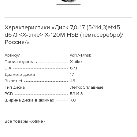
Характеристики «Диск 7,0-17 (5/114,3)et45
d67,1 <X-trike> X-120М HSB (темн.серебро)/
Россия/»
Артикул
wx17-17hsb
Производитель
X-trike
DIA
67.1
Диаметр диска
17
Вылет et
45
Тип диска
ЛегкоСплавные
PCD
5/114,3
Ширина диска в дюймах
7,0
Все товары «X-trike»