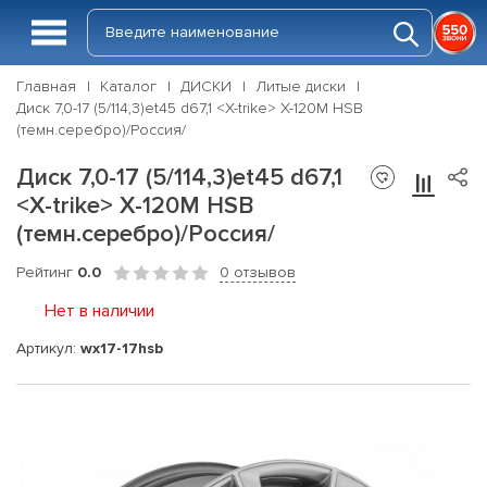
Главная
Каталог
ДИСКИ
Литые диски
Диск 7,0-17 (5/114,3)et45 d67,1 <X-trike> X-120М HSB
(темн.серебро)/Россия/
Диск 7,0-17 (5/114,3)et45 d67,1
<X-trike> X-120М HSB
(темн.серебро)/Россия/
Рейтинг
0.0
0 отзывов
Нет в наличии
Артикул:
wx17-17hsb