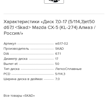
Характеристики «Диск 7,0-17 (5/114,3)et50
d67,1 <Skad> Mazda CX-5 (KL-274) Алмаз /
Россия/»
Артикул
wS17-02
Производитель
SKAD
DIA
67.1
Диаметр диска
17
Вылет et
50
Тип диска
ЛегкоСплавные
PCD
5/114,3
Ширина диска в дюймах
7,0
Все товары «SKAD»