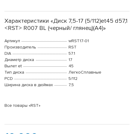
Характеристики «Диск 7,5-17 (5/112)et45 d57,1
<RST> R007 BL (черный/ глянец)(A4)»
Артикул
wRST17-01
Производитель
RST
DIA
57.1
Диаметр диска
17
Вылет et
45
Тип диска
ЛегкоСплавные
PCD
5/112
Ширина диска в дюймах
7,5
Все товары «RST»