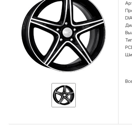
Ар
Пр
DI
Ди
Вы
Ти
PC
Ши
Вс