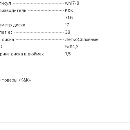
тикул
wh17-8
оизводитель
K&K
A
71.6
аметр диска
17
лет et
38
п диска
ЛегкоСплавные
D
5/114,3
рина диска в дюймах
7,5
е товары «K&K»