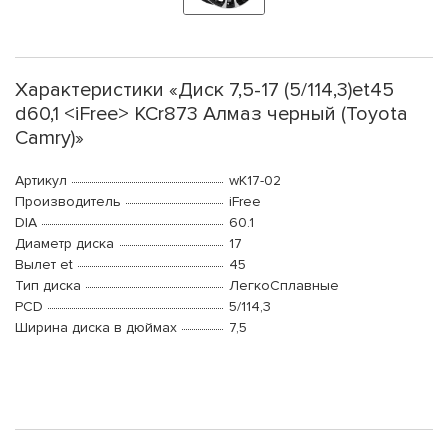
Характеристики «Диск 7,5-17 (5/114,3)et45
d60,1 <iFree> КСr873 Алмаз черный (Toyota
Camry)»
Артикул
wK17-02
Производитель
iFree
DIA
60.1
Диаметр диска
17
Вылет et
45
Тип диска
ЛегкоСплавные
PCD
5/114,3
Ширина диска в дюймах
7,5