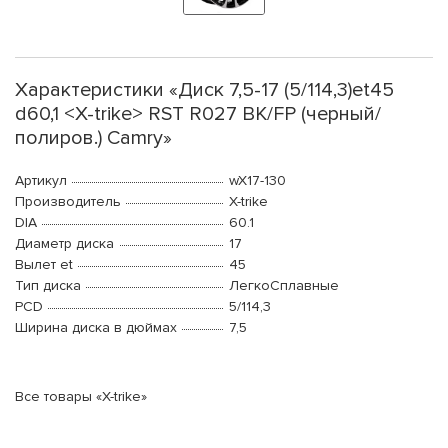
Характеристики «Диск 7,5-17 (5/114,3)et45
d60,1 <X-trike> RST R027 BK/FP (черный/
полиров.) Camry»
Артикул
wX17-130
Производитель
X-trike
DIA
60.1
Диаметр диска
17
Вылет et
45
Тип диска
ЛегкоСплавные
PCD
5/114,3
Ширина диска в дюймах
7,5
Все товары «X-trike»