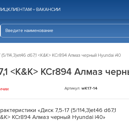
ЛИЦ
КЛИЕНТАМ
ВАКАНСИИ
7 (5/114,3)et46 d67,1 <K&K> КСr894 Алмаз черный Hyundai i40
d67,1 <K&K> КСr894 Алмаз чер
Артикул:
wK17-14
ичии
рактеристики «Диск 7,5-17 (5/114,3)et46 d67,1
&K> КСr894 Алмаз черный Hyundai i40»