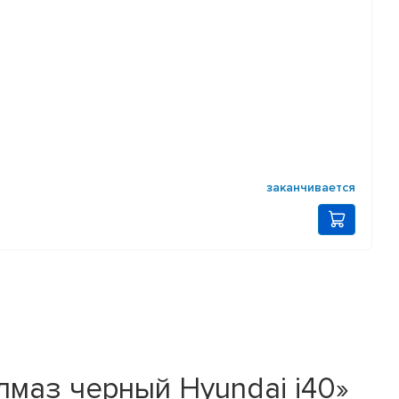
заканчивается
Алмаз черный Hyundai i40»