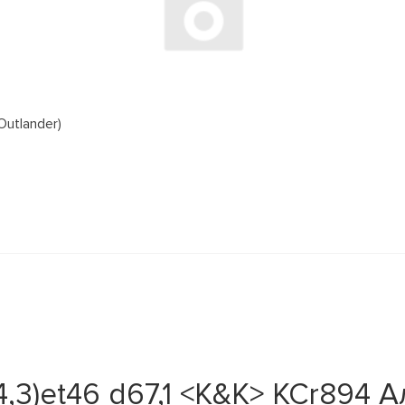
Outlander)
14,3)et46 d67,1 <K&K> КСr894 