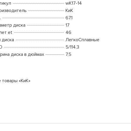
тикул
wK17-14
оизводитель
КиК
A
67.1
аметр диска
17
лет et
46
п диска
ЛегкоСплавные
D
5/114,3
рина диска в дюймах
7,5
е товары «КиК»