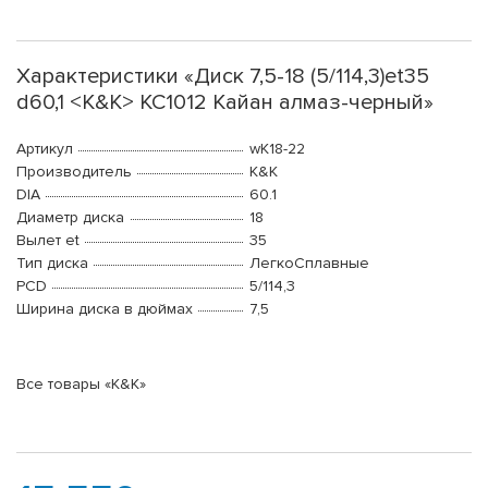
Характеристики «Диск 7,5-18 (5/114,3)et35
d60,1 <K&K> КС1012 Кайан алмаз-черный»
Артикул
wK18-22
Производитель
K&K
DIA
60.1
Диаметр диска
18
Вылет et
35
Тип диска
ЛегкоСплавные
PCD
5/114,3
Ширина диска в дюймах
7,5
Все товары «K&K»