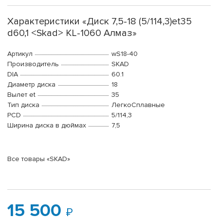
Характеристики «Диск 7,5-18 (5/114,3)et35
d60,1 <Skad> KL-1060 Алмаз»
Артикул
wS18-40
Производитель
SKAD
DIA
60.1
Диаметр диска
18
Вылет et
35
Тип диска
ЛегкоСплавные
PCD
5/114,3
Ширина диска в дюймах
7,5
Все товары «SKAD»
15 500