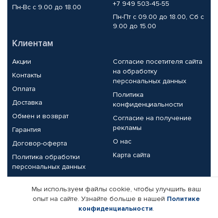
+7 949 503-45-55
Пн-Вс с 9.00 до 18.00
Пн-Пт с 09.00 до 18.00, Сб с
9.00 до 15.00
Клиентам
Акции
Согласие посетителя сайта
на обработку
Контакты
персональных данных
Оплата
Политика
Доставка
конфиденциальности
Обмен и возврат
Согласие на получение
рекламы
Гарантия
О нас
Договор-оферта
Карта сайта
Политика обработки
персональных данных
Партнерам
Мы используем файлы cookie, чтобы улучшить ваш
опыт на сайте. Узнайте больше в нашей
Политике
Корпоративным клиентам
Реквизиты компании
конфиденциальности
.