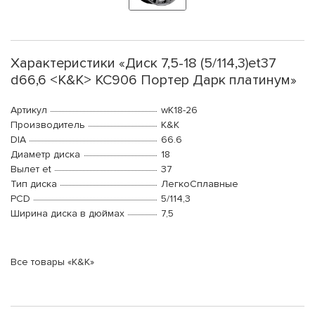
Характеристики «Диск 7,5-18 (5/114,3)et37
d66,6 <K&K> КС906 Портер Дарк платинум»
Артикул
wK18-26
Производитель
K&K
DIA
66.6
Диаметр диска
18
Вылет et
37
Тип диска
ЛегкоСплавные
PCD
5/114,3
Ширина диска в дюймах
7,5
Все товары «K&K»