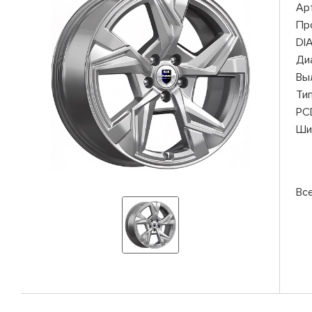
Ар
Пр
DI
Ди
Вы
Ти
PC
Ши
Вс