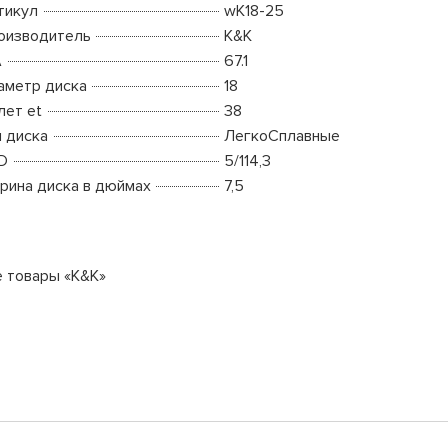
тикул
wK18-25
оизводитель
K&K
A
67.1
аметр диска
18
лет et
38
п диска
ЛегкоСплавные
D
5/114,3
рина диска в дюймах
7,5
е товары «K&K»