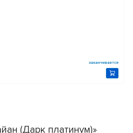
заканчивается
Кайан (Дарк платинум)»