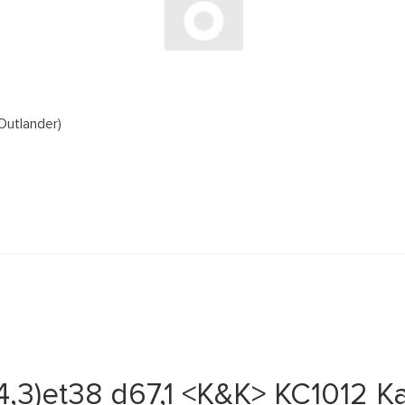
Outlander)
14,3)et38 d67,1 <K&K> КС1012 