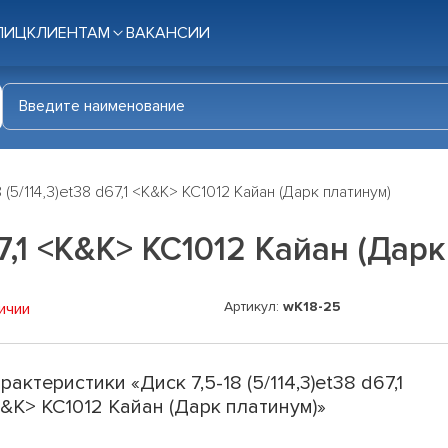
ЛИЦ
КЛИЕНТАМ
ВАКАНСИИ
8 (5/114,3)et38 d67,1 <K&K> КС1012 Кайан (Дарк платинум)
d67,1 <K&K> КС1012 Кайан (Дар
Артикул:
wK18-25
ичии
рактеристики «Диск 7,5-18 (5/114,3)et38 d67,1
&K> КС1012 Кайан (Дарк платинум)»