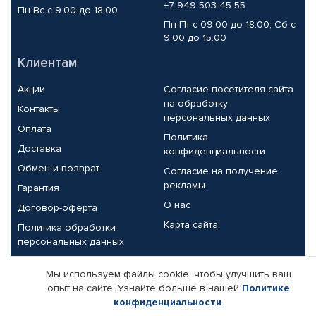
+7 949 503-45-55
Пн-Вс с 9.00 до 18.00
Пн-Пт с 09.00 до 18.00, Сб с
9.00 до 15.00
Клиентам
Акции
Согласие посетителя сайта
на обработку
Контакты
персональных данных
Оплата
Политика
Доставка
конфиденциальности
Обмен и возврат
Согласие на получение
рекламы
Гарантия
О нас
Договор-оферта
Карта сайта
Политика обработки
персональных данных
Партнерам
Мы используем файлы cookie, чтобы улучшить ваш
опыт на сайте. Узнайте больше в нашей
Политике
Корпоративным клиентам
Реквизиты компании
конфиденциальности
.