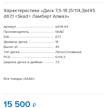
Характеристики «Диск 7,5-18 (5/114,3)et45
d67,1 <Skad> Ламберт Алмаз»
Артикул
wS18-44
Производитель
SKAD
DIA
67.1
Диаметр диска
18
Вылет et
45
Тип диска
ЛегкоСплавные
PCD
5/114,3
Ширина диска в дюймах
7,5
Все товары «SKAD»
15 500