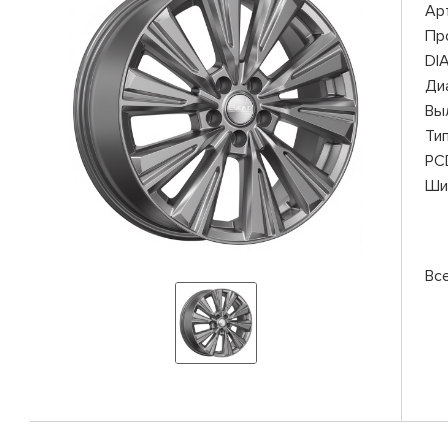
Ар
Пр
DI
Ди
Вы
Ти
PC
Ши
Вс