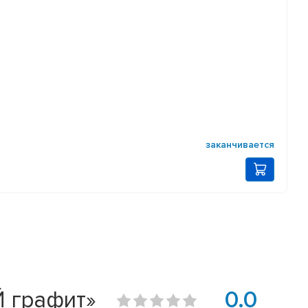
заканчивается
Й графит»
0.0