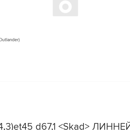
Outlander)
14,3)et45 d67,1 <Skad> ЛИННЕ