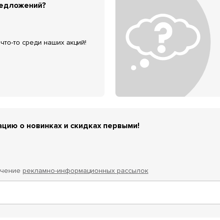
редложений?
что-то среди наших акций!
цию о новинках и скидках первыми!
учение
рекламно-информационных рассылок