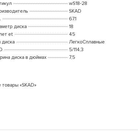
тикул
wS18-28
оизводитель
SKAD
A
67.1
аметр диска
18
лет et
45
п диска
ЛегкоСплавные
D
5/114,3
рина диска в дюймах
7,5
е товары «SKAD»