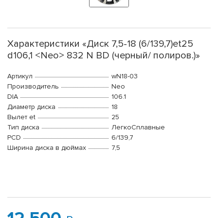
Характеристики «Диск 7,5-18 (6/139,7)et25
d106,1 <Neo> 832 N BD (черный/ полиров.)»
Артикул
wN18-03
Производитель
Neo
DIA
106.1
Диаметр диска
18
Вылет et
25
Тип диска
ЛегкоСплавные
PCD
6/139,7
Ширина диска в дюймах
7,5