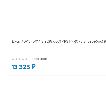
Диск 7,0-18 (5/114,3)et38 d67,1 <RST> R078 S (серебро) (
0 отзывов
13 325 ₽