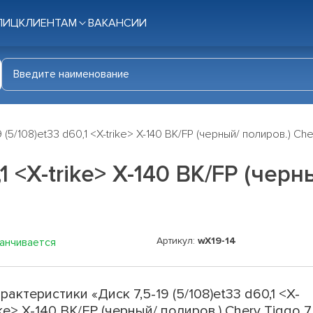
ЛИЦ
КЛИЕНТАМ
ВАКАНСИИ
9 (5/108)et33 d60,1 <X-trike> X-140 BK/FP (черный/ полиров.) Ch
,1 <X-trike> X-140 BK/FP (чер
Артикул:
wX19-14
канчивается
рактеристики «Диск 7,5-19 (5/108)et33 d60,1 <X-
ike> X-140 BK/FP (черный/ полиров.) Chery Tiggo 7