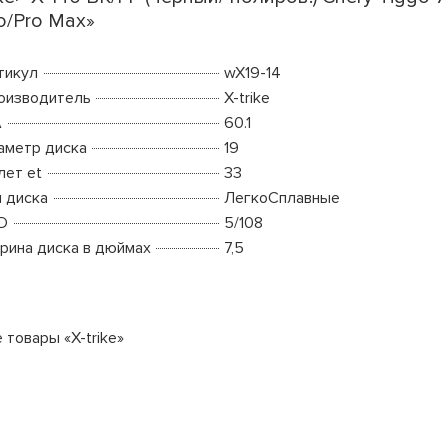
o/Pro Max»
тикул
wX19-14
оизводитель
X-trike
A
60.1
аметр диска
19
лет et
33
п диска
ЛегкоСплавные
D
5/108
рина диска в дюймах
7,5
 товары «X-trike»