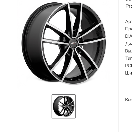
Pr
Ар
Пр
DI
Ди
Вы
Ти
PC
Ши
Все