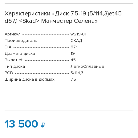
Характеристики «Диск 7,5-19 (5/114,3)et45
d67,1 <Skad> Манчестер Селена»
Артикул
wS19-01
Производитель
СКАД
DIA
67.1
Диаметр диска
19
Вылет et
45
Тип диска
ЛегкоСплавные
PCD
5/114,3
Ширина диска в дюймах
7,5
13 500