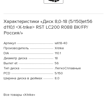
Характеристики «Диск 8,0-18 (5/150)et56
d110,1 <X-trike> RST LC200 R088 BK/FP/
Россия/»
Артикул
wX18-40
Производитель
X-trike
DIA
110.1
Диаметр диска
18
Вылет et
56
Тип диска
ЛегкоСплавные
PCD
5/150
Ширина диска в дюймах
8,0
Все товары «X-trike»