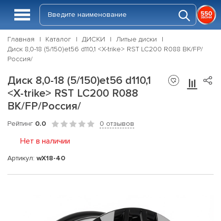
Главная
Каталог
ДИСКИ
Литые диски
Диск 8,0-18 (5/150)et56 d110,1 <X-trike> RST LC200 R088 BK/FP/
Россия/
Диск 8,0-18 (5/150)et56 d110,1
<X-trike> RST LC200 R088
BK/FP/Россия/
Рейтинг
0.0
0 отзывов
Нет в наличии
Артикул:
wX18-40