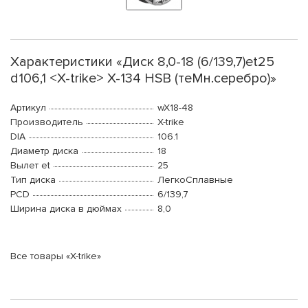
Характеристики «Диск 8,0-18 (6/139,7)et25
d106,1 <X-trike> X-134 HSB (теMн.серебро)»
Артикул
wX18-48
Производитель
X-trike
DIA
106.1
Диаметр диска
18
Вылет et
25
Тип диска
ЛегкоСплавные
PCD
6/139,7
Ширина диска в дюймах
8,0
Все товары «X-trike»