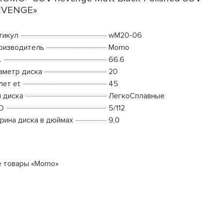
EVENGE»
тикул
wM20-06
оизводитель
Momo
A
66.6
аметр диска
20
лет et
45
п диска
ЛегкоСплавные
D
5/112
рина диска в дюймах
9,0
е товары «Momo»