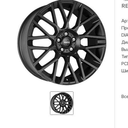
R
Ар
Пр
DI
Ди
Вы
Ти
PC
Ши
Вс