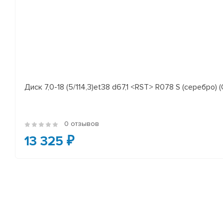
Диск 7,0-18 (5/114,3)et38 d67,1 <RST> R078 S (серебро) (
0 отзывов
13 325 ₽