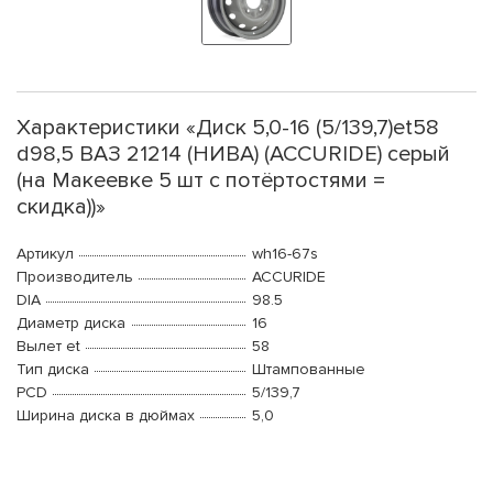
Характеристики «Диск 5,0-16 (5/139,7)et58
d98,5 ВАЗ 21214 (НИВА) (ACCURIDE) серый
(на Макеевке 5 шт с потёртостями =
скидка))»
Артикул
wh16-67s
Производитель
ACCURIDE
DIA
98.5
Диаметр диска
16
Вылет et
58
Тип диска
Штампованные
PCD
5/139,7
Ширина диска в дюймах
5,0