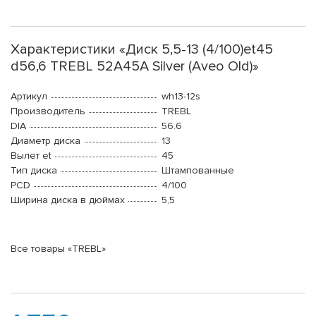
Характеристики «Диск 5,5-13 (4/100)et45
d56,6 TREBL 52A45A Silver (Aveo Old)»
Артикул
wh13-12s
Производитель
TREBL
DIA
56.6
Диаметр диска
13
Вылет et
45
Тип диска
Штампованные
PCD
4/100
Ширина диска в дюймах
5,5
Все товары «TREBL»