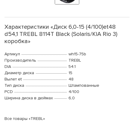
Характеристики «Диск 6,0-15 (4/100)et48
d54,1 TREBL 8114T Black (Solaris/KIA Rio 3)
коробка»
Артикул
wh15-75b
Производитель
TREBL
DIA
54.1
Диаметр диска
15
Вылет et
48
Тип диска
Штампованные
PCD
4/100
Ширина диска в дюймах
6,0
Все товары «TREBL»