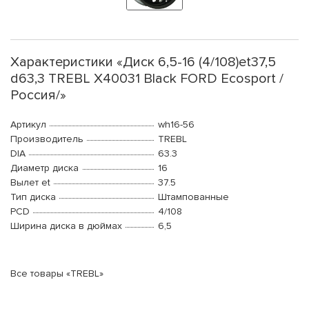
Характеристики «Диск 6,5-16 (4/108)et37,5
d63,3 TREBL X40031 Black FORD Ecosport /
Россия/»
Артикул
wh16-56
Производитель
TREBL
DIA
63.3
Диаметр диска
16
Вылет et
37.5
Тип диска
Штампованные
PCD
4/108
Ширина диска в дюймах
6,5
Все товары «TREBL»